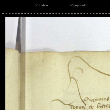
|< Indeks
<< poprzedni