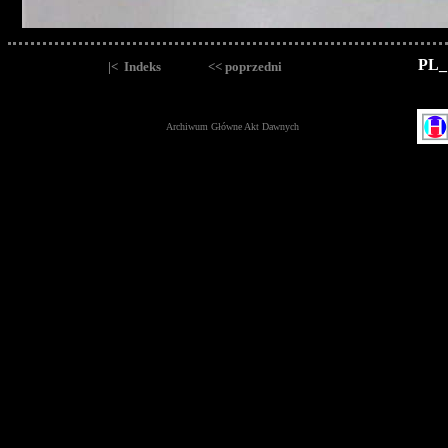
PL_
|< Indeks
<< poprzedni
Archiwum Główne Akt Dawnych