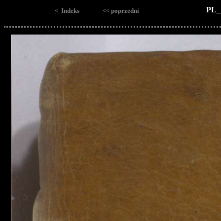
PL_
|< Indeks
<< poprzedni