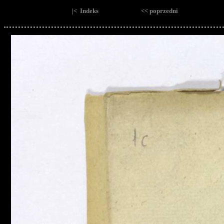
|< Indeks
<< poprzedni