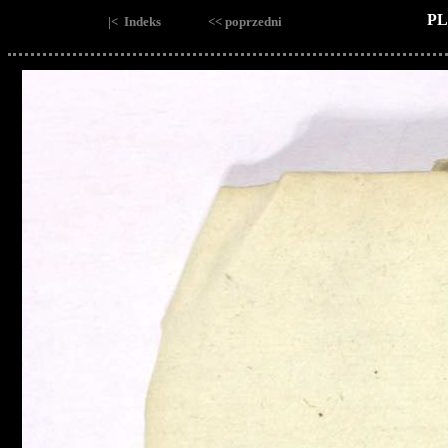
PL
|< Indeks
<< poprzedni