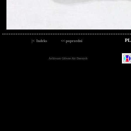
PL
|< Indeks
<< poprzedni
Archiwum Główne Akt Dawnych