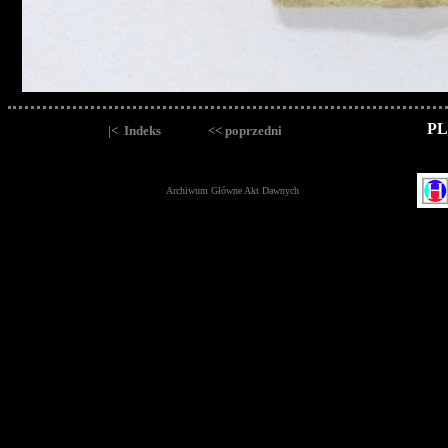
PL
|< Indeks
<< poprzedni
Archiwum Główne Akt Dawnych