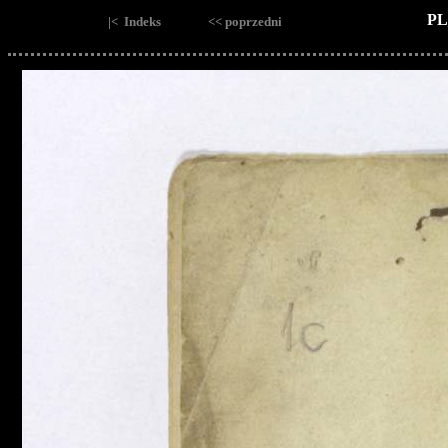
PL
|< Indeks
<< poprzedni