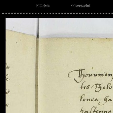
|< Indeks
<< poprzedni