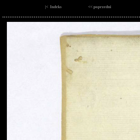
|< Indeks
<< poprzedni