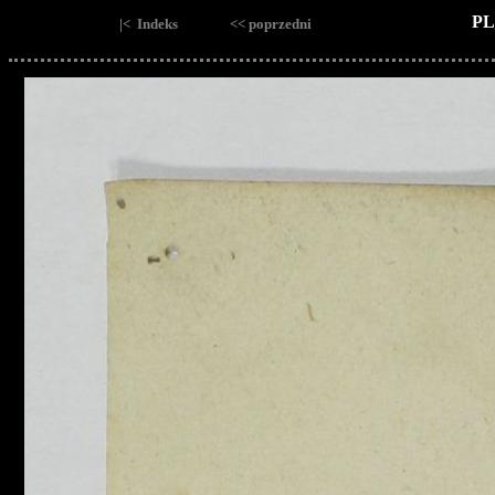
PL
|< Indeks
<< poprzedni