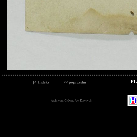
PL
|< Indeks
<< poprzedni
Archiwum Główne Akt Dawnych