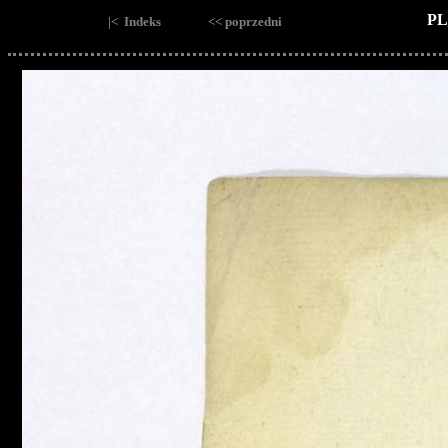
PL
|< Indeks
<< poprzedni