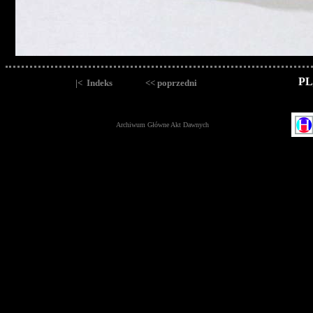
PL
|< Indeks
<< poprzedni
Archiwum Główne Akt Dawnych