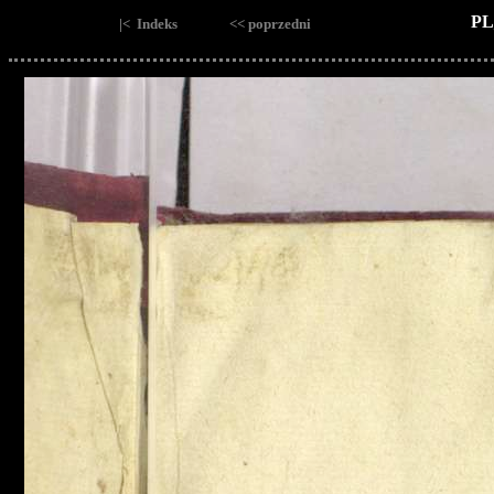
PL
|< Indeks
<< poprzedni