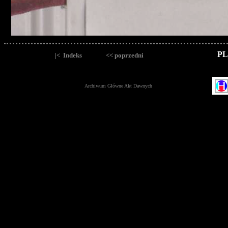
PL
|< Indeks
<< poprzedni
Archiwum Główne Akt Dawnych