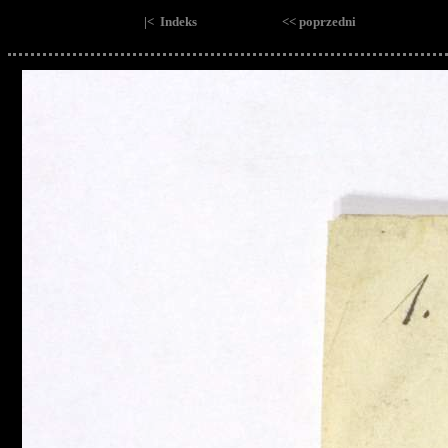
|< Indeks
<< poprzedni