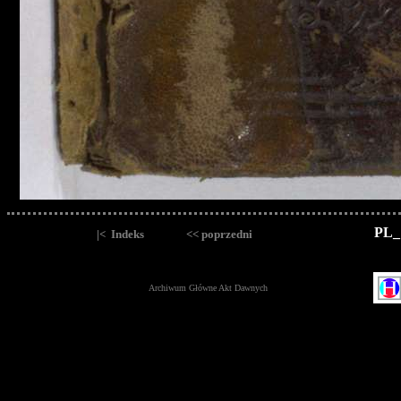
PL_
|< Indeks
<< poprzedni
Archiwum Główne Akt Dawnych