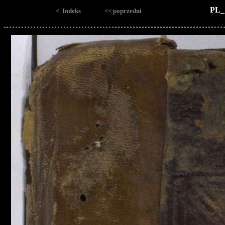
PL_
|< Indeks
<< poprzedni