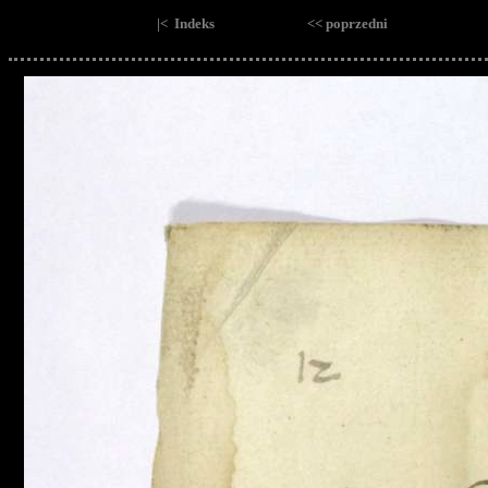
|< Indeks
<< poprzedni