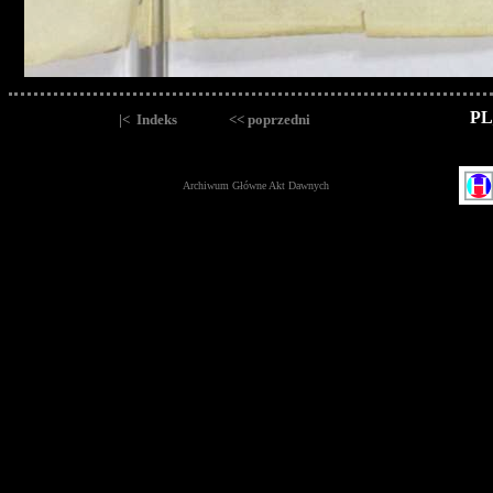
PL
|< Indeks
<< poprzedni
Archiwum Główne Akt Dawnych