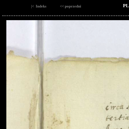
PL
|< Indeks
<< poprzedni