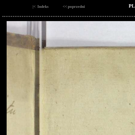
PL
|< Indeks
<< poprzedni