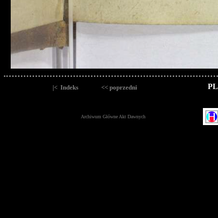
PL
|< Indeks
<< poprzedni
Archiwum Główne Akt Dawnych