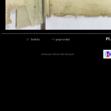
PL
|< Indeks
<< poprzedni
Archiwum Główne Akt Dawnych