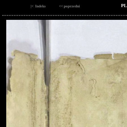
PL
|< Indeks
<< poprzedni