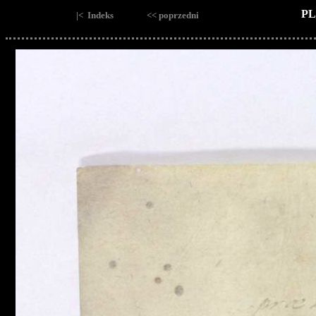
PL
|< Indeks
<< poprzedni