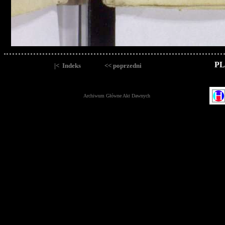
PL
|< Indeks
<< poprzedni
Archiwum Główne Akt Dawnych