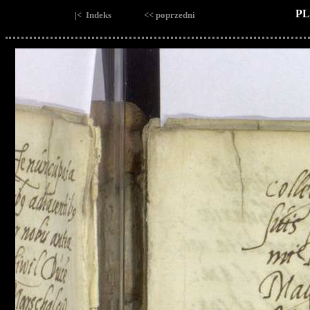
PL
|< Indeks
<< poprzedni