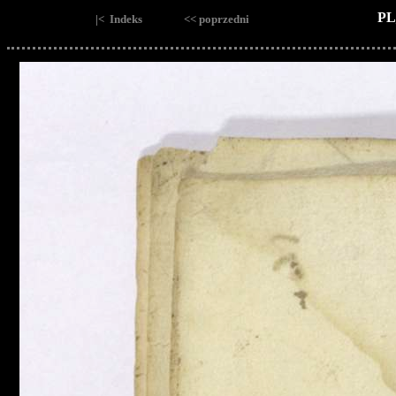
PL
|< Indeks
<< poprzedni