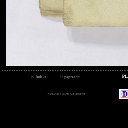
PL
|< Indeks
<< poprzedni
Archiwum Główne Akt Dawnych