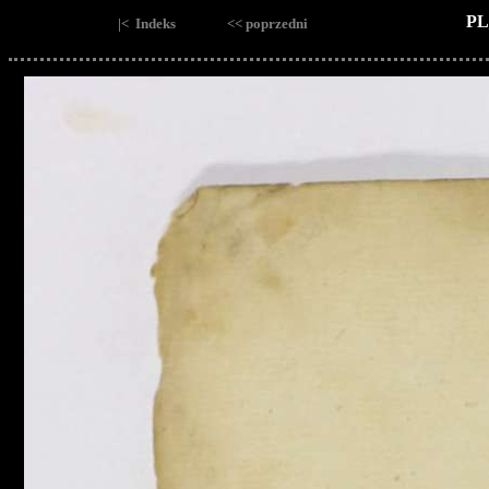
PL
|< Indeks
<< poprzedni