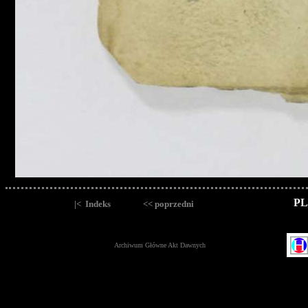
PL
|< Indeks
<< poprzedni
Archiwum Główne Akt Dawnych