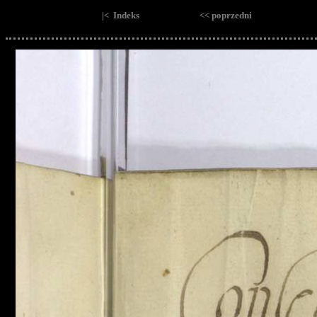
|< Indeks
<< poprzedni