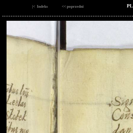
PL
|< Indeks
<< poprzedni