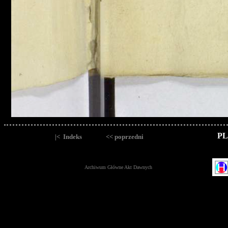
PL
|< Indeks
<< poprzedni
Archiwum Główne Akt Dawnych