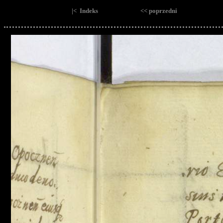
|< Indeks
<< poprzedni