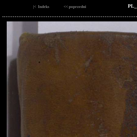
PL_
|< Indeks
<< poprzedni