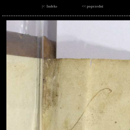
|< Indeks
<< poprzedni