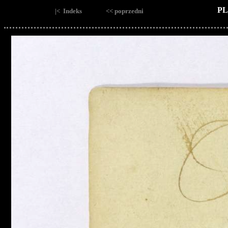
PL
|< Indeks
<< poprzedni