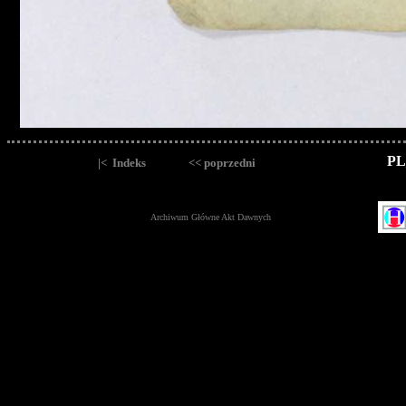
PL
|< Indeks
<< poprzedni
Archiwum Główne Akt Dawnych