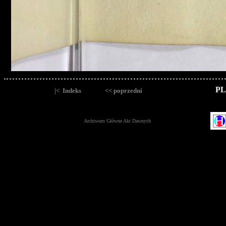
PL
|< Indeks
<< poprzedni
Archiwum Główne Akt Dawnych