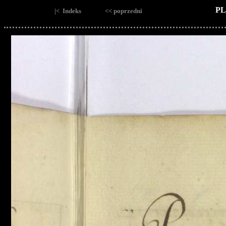
PL
|< Indeks
<< poprzedni