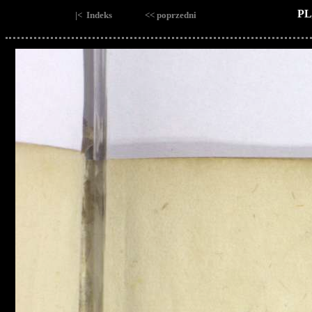
PL
|< Indeks
<< poprzedni