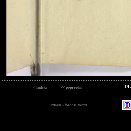
PL
|< Indeks
<< poprzedni
Archiwum Główne Akt Dawnych