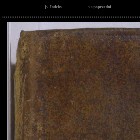
|< Indeks
<< poprzedni