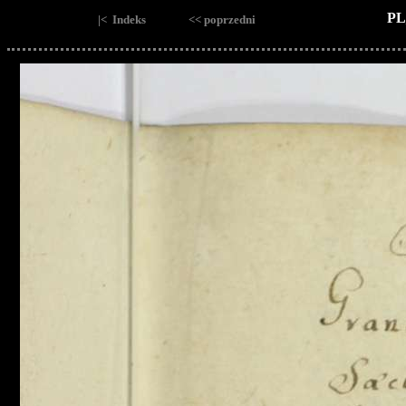
PL
|< Indeks
<< poprzedni