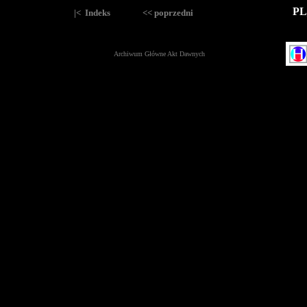
PL
|< Indeks
<< poprzedni
Archiwum Główne Akt Dawnych