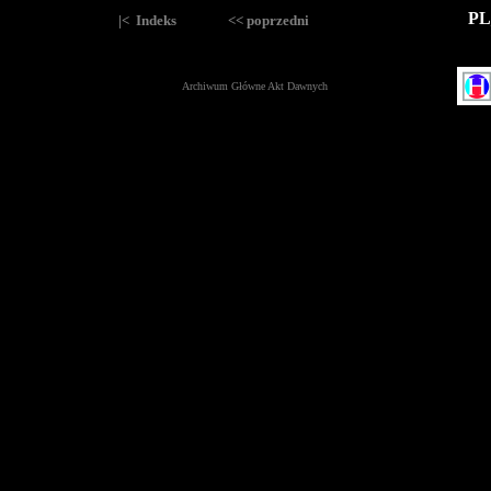
PL
|< Indeks
<< poprzedni
Archiwum Główne Akt Dawnych