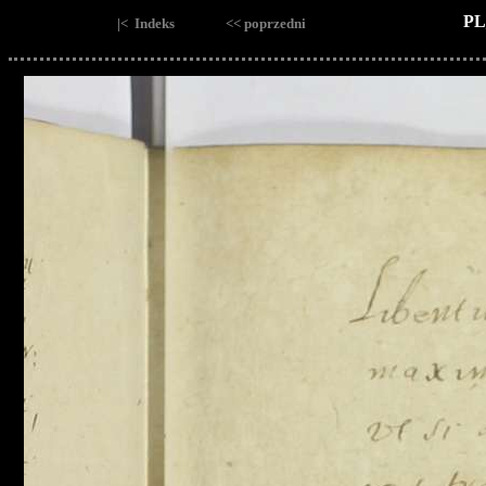
PL
|< Indeks
<< poprzedni