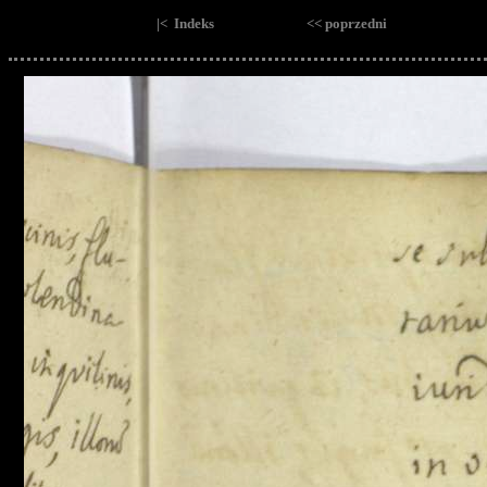
|< Indeks
<< poprzedni