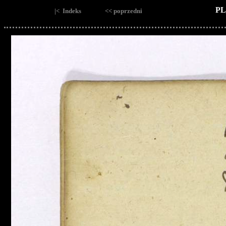
PL
|< Indeks
<< poprzedni