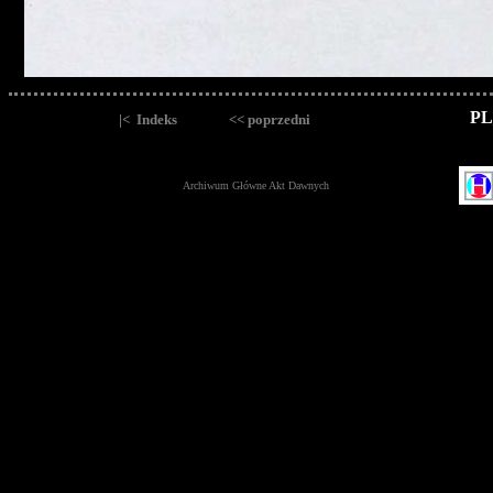
PL
|< Indeks
<< poprzedni
Archiwum Główne Akt Dawnych