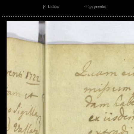
|< Indeks
<< poprzedni