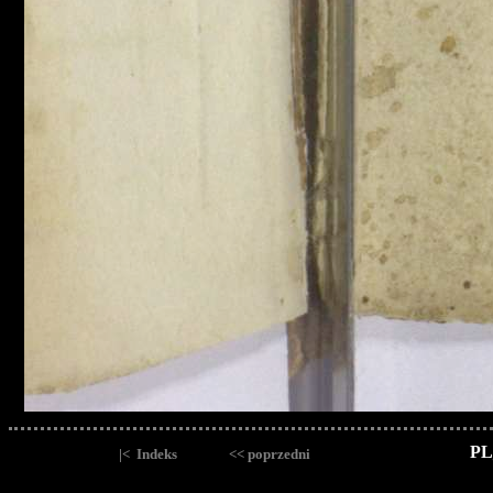
PL
|< Indeks
<< poprzedni