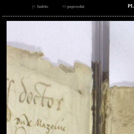
PL
|< Indeks
<< poprzedni