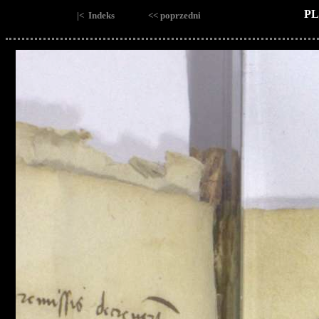
PL
|< Indeks
<< poprzedni