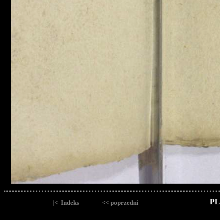
PL
|< Indeks
<< poprzedni