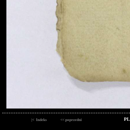
PL
|< Indeks
<< poprzedni