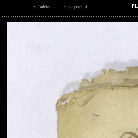
PL
|< Indeks
<< poprzedni