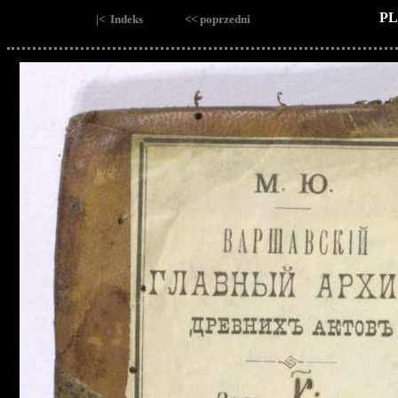
PL
|< Indeks
<< poprzedni