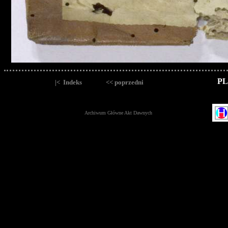
PL
|< Indeks
<< poprzedni
Archiwum Główne Akt Dawnych