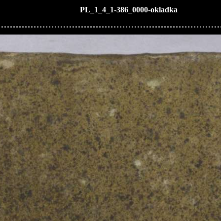
PL_1_4_1-386_0000-okladka