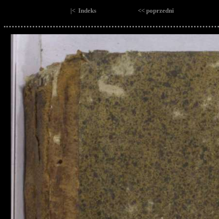
|< Indeks
<< poprzedni