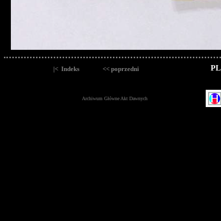
PL
|< Indeks
<< poprzedni
Archiwum Główne Akt Dawnych