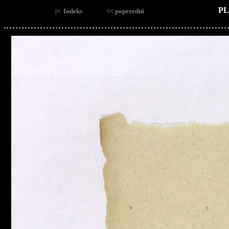
PL
|< Indeks
<< poprzedni