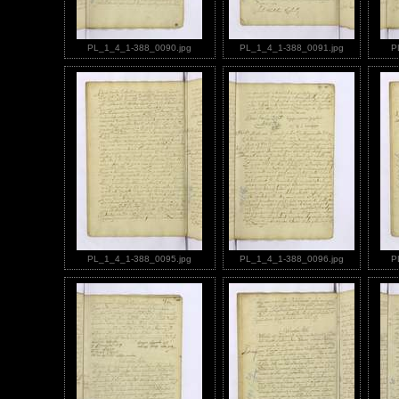
PL_1_4_1-388_0090.jpg
PL_1_4_1-388_0091.jpg
P
PL_1_4_1-388_0095.jpg
PL_1_4_1-388_0096.jpg
P