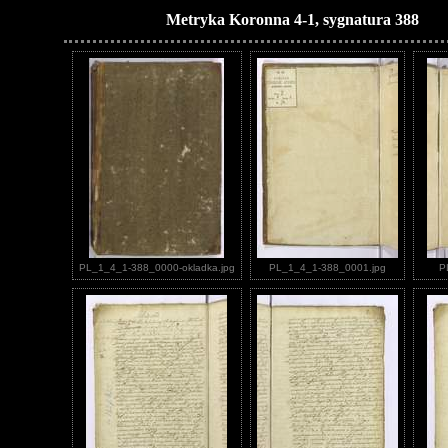
Metryka Koronna 4-1, sygnatura 388
PL_1_4_1-388_0000-okladka.jpg
PL_1_4_1-388_0001.jpg
P