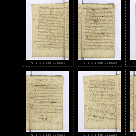
PL_1_4_1-388_0235.jpg
PL_1_4_1-388_0236.jpg
P
PL_1_4_1-388_0240.jpg
PL_1_4_1-388_0241.jpg
P