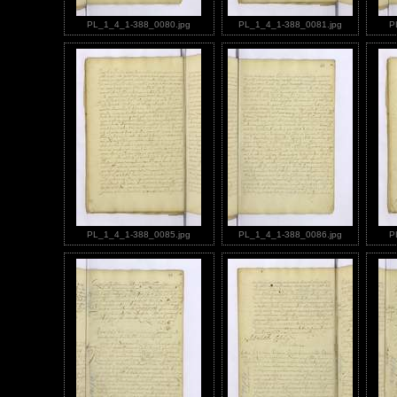
PL_1_4_1-388_0080.jpg
PL_1_4_1-388_0081.jpg
P
PL_1_4_1-388_0085.jpg
PL_1_4_1-388_0086.jpg
P