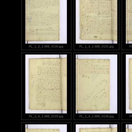
PL_1_4_1-388_0130.jpg
PL_1_4_1-388_0131.jpg
P
PL_1_4_1-388_0135.jpg
PL_1_4_1-388_0136.jpg
P