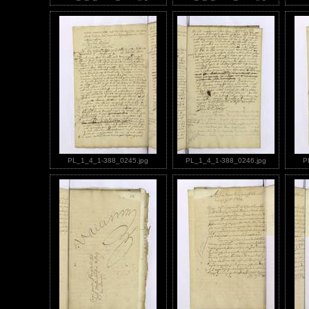
PL_1_4_1-388_0245.jpg
PL_1_4_1-388_0246.jpg
P