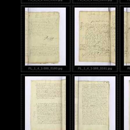
PL_1_4_1-388_0160.jpg
PL_1_4_1-388_0161.jpg
P