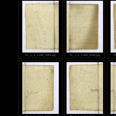
PL_1_4_1-388_0065.jpg
PL_1_4_1-388_0066.jpg
P