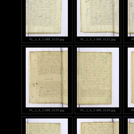
PL_1_4_1-388_0120.jpg
PL_1_4_1-388_0121.jpg
P
PL_1_4_1-388_0125.jpg
PL_1_4_1-388_0126.jpg
P