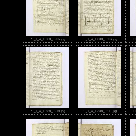
PL_1_4_1-388_0205.jpg
PL_1_4_1-388_0206.jpg
P
PL_1_4_1-388_0210.jpg
PL_1_4_1-388_0211.jpg
P