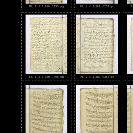
PL_1_4_1-388_0250.jpg
PL_1_4_1-388_0251.jpg
P
PL_1_4_1-388_0255.jpg
PL_1_4_1-388_0256.jpg
P