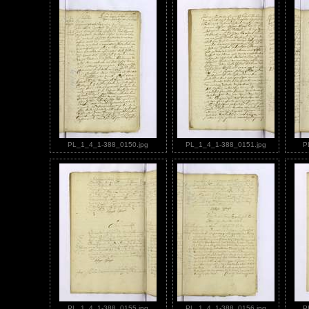
PL_1_4_1-388_0150.jpg
PL_1_4_1-388_0151.jpg
P
PL_1_4_1-388_0155.jpg
PL_1_4_1-388_0156.jpg
P