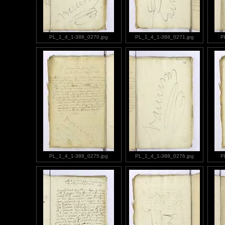
PL_1_4_1-388_0270.jpg
PL_1_4_1-388_0271.jpg
P
PL_1_4_1-388_0275.jpg
PL_1_4_1-388_0276.jpg
P