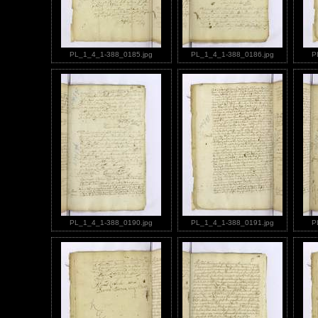
PL_1_4_1-388_0185.jpg
PL_1_4_1-388_0186.jpg
P
PL_1_4_1-388_0190.jpg
PL_1_4_1-388_0191.jpg
P