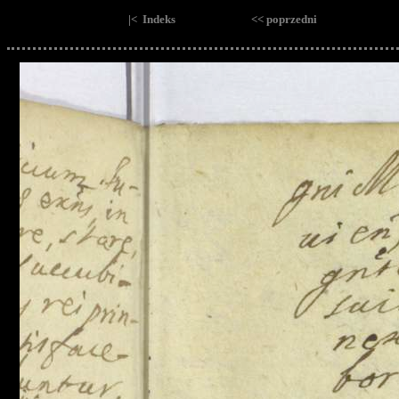
|< Indeks
<< poprzedni