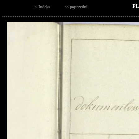
PL
|< Indeks
<< poprzedni