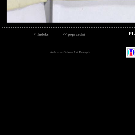
PL
|< Indeks
<< poprzedni
Archiwum Główne Akt Dawnych