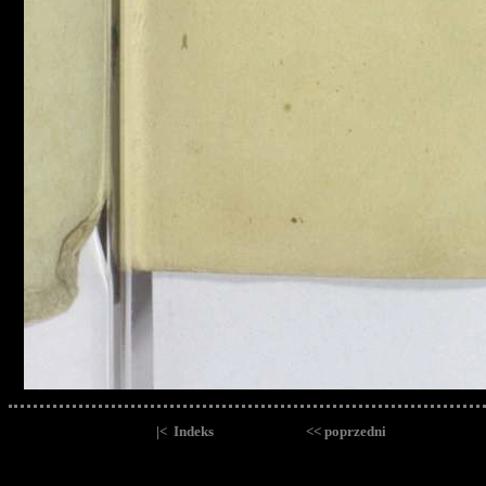
|< Indeks
<< poprzedni