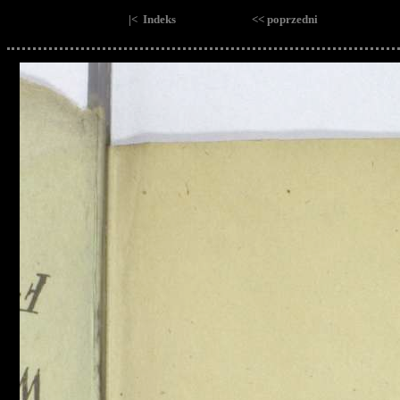
|< Indeks
<< poprzedni