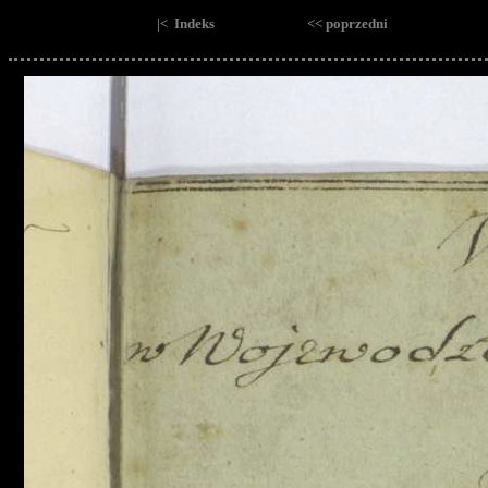
|< Indeks
<< poprzedni