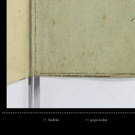
|< Indeks
<< poprzedni