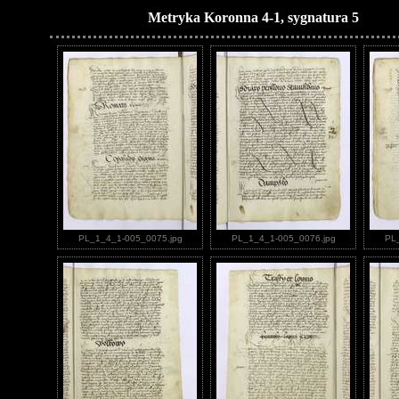
Metryka Koronna 4-1, sygnatura 5
PL_1_4_1-005_0075.jpg
PL_1_4_1-005_0076.jpg
PL