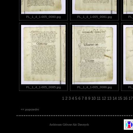
PL_1_4_1-005_0080.jpg
PL_1_4_1-005_0081.jpg
PL
PL_1_4_1-005_0085.jpg
PL_1_4_1-005_0086.jpg
PL
1
2
3
4
5
6
7
8
9
10
11
12
13
14
15
16
1
<< poprzedni
Archiwum Główne Akt Dawnych