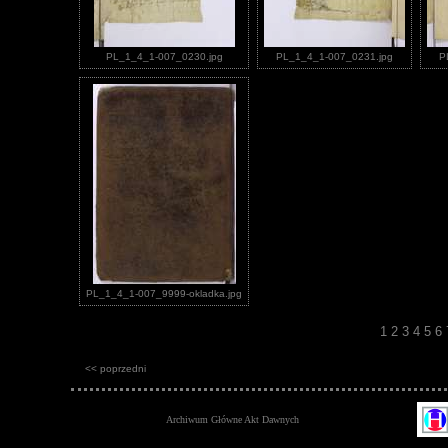
PL_1_4_1-007_0230.jpg
PL_1_4_1-007_0231.jpg
P
PL_1_4_1-007_9999-okladka.jpg
1
2
3
4
5
6
<< poprzedni
Archiwum Główne Akt Dawnych