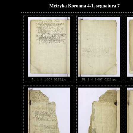
Metryka Koronna 4-1, sygnatura 7
PL_1_4_1-007_0225.jpg
PL_1_4_1-007_0226.jpg
P