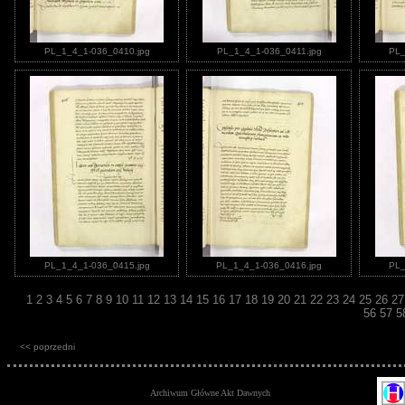
PL_1_4_1-036_0410.jpg
PL_1_4_1-036_0411.jpg
PL_
PL_1_4_1-036_0415.jpg
PL_1_4_1-036_0416.jpg
PL_
1
2
3
4
5
6
7
8
9
10
11
12
13
14
15
16
17
18
19
20
21
22
23
24
25
26
2
56
57
5
<< poprzedni
Archiwum Główne Akt Dawnych