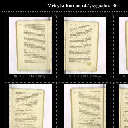
Metryka Koronna 4-1, sygnatura 36
PL_1_4_1-036_0405.jpg
PL_1_4_1-036_0406.jpg
PL_