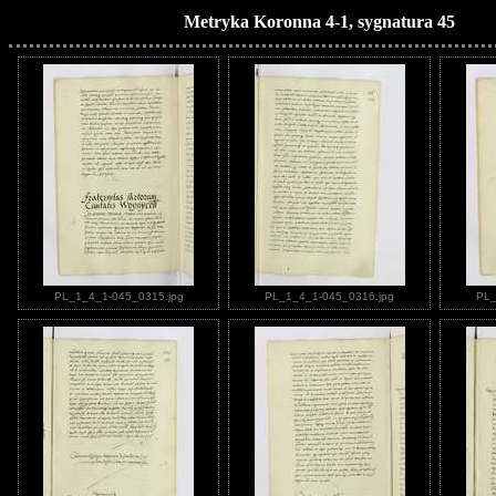
Metryka Koronna 4-1, sygnatura 45
PL_1_4_1-045_0315.jpg
PL_1_4_1-045_0316.jpg
PL_