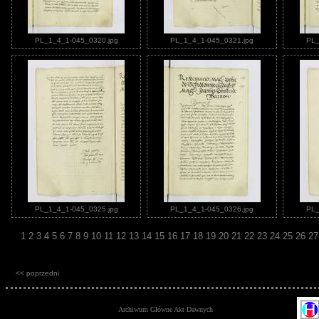
PL_1_4_1-045_0320.jpg
PL_1_4_1-045_0321.jpg
PL_
PL_1_4_1-045_0325.jpg
PL_1_4_1-045_0326.jpg
PL_
1
2
3
4
5
6
7
8
9
10
11
12
13
14
15
16
17
18
19
20
21
22
23
24
25
26
2
<< poprzedni
Archiwum Główne Akt Dawnych