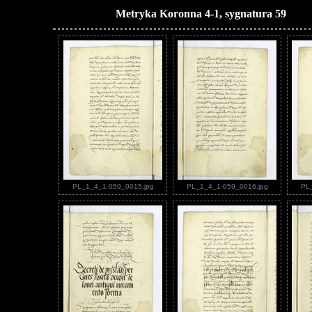
Metryka Koronna 4-1, sygnatura 59
PL_1_4_1-059_0015.jpg
PL_1_4_1-059_0016.jpg
PL