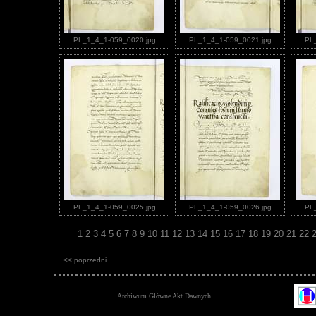
PL_1_4_1-059_0020.jpg
PL_1_4_1-059_0021.jpg
PL
PL_1_4_1-059_0025.jpg
PL_1_4_1-059_0026.jpg
PL
1
2
3
4
5
6
7
8
9
10
11
12
13
14
15
16
17
18
19
20
21
22
<< poprzedni
Archiwum Główne Akt Dawnych